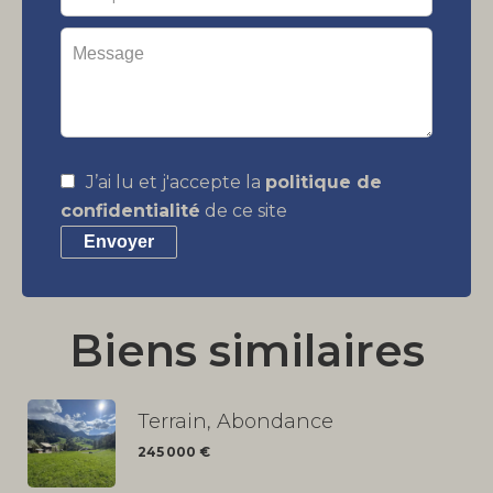
J’ai lu et j'accepte la
politique de
confidentialité
de ce site
Envoyer
Biens similaires
Terrain, Abondance
245 000 €