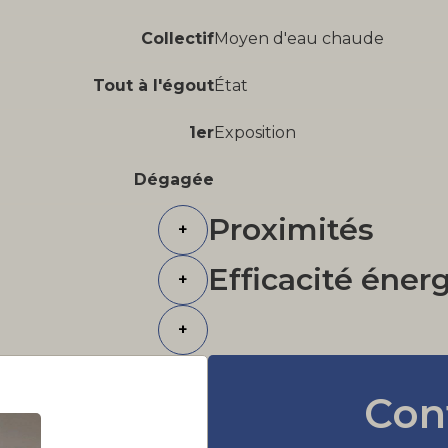
Collectif
Moyen d'eau chaude
Tout à l'égout
État
1er
Exposition
Dégagée
Proximités
+
Efficacité éner
+
+
Con