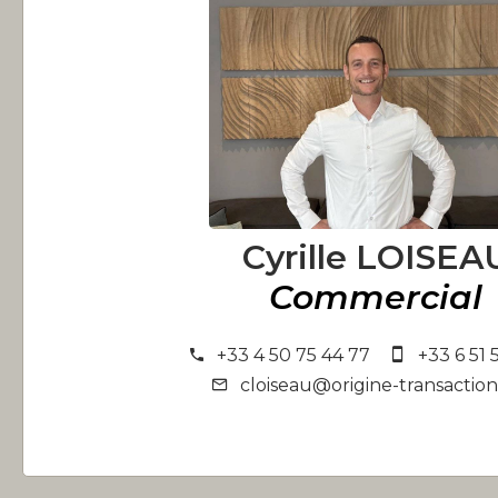
Cyrille LOISEA
Commercial
+33 4 50 75 44 77
+33 6 51 
cloiseau@origine-transactio