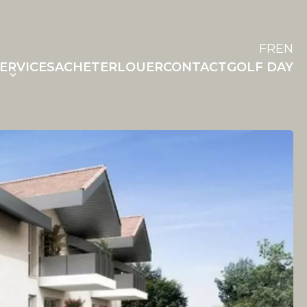
FR
EN
ERVICES
ACHETER
LOUER
CONTACT
GOLF DAY