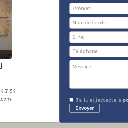
U
54 51 54
n.com
J’ai lu et j'accepte la
po
Envoyer