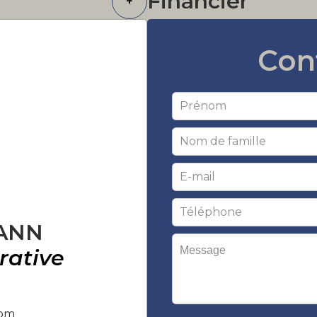
Financier
+
Con
MANN
rative
com