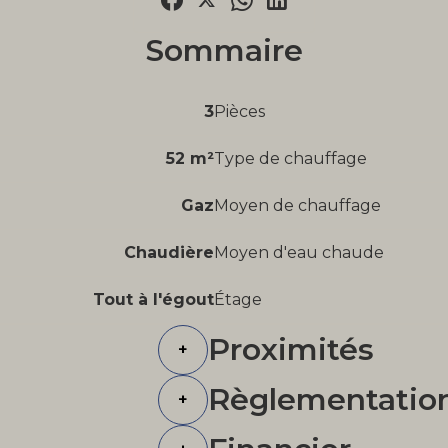
Sommaire
3
Pièces
52 m²
Type de chauffage
Gaz
Moyen de chauffage
Chaudière
Moyen d'eau chaude
Tout à l'égout
Étage
Proximités
+
Règlementatio
+