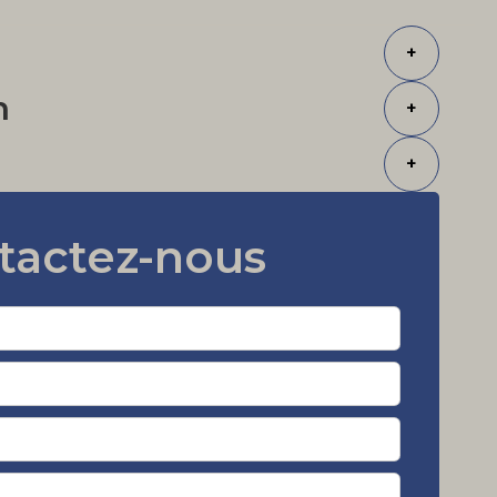
+
n
+
+
tactez-nous