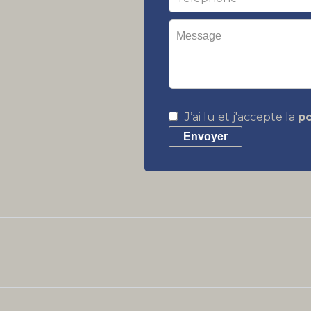
J’ai lu et j'accepte la
po
Envoyer