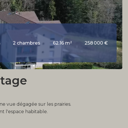
s
2 chambres
62.16 m²
258 000 €
étage
ne vue dégagée sur les prairies.
t l'espace habitable.