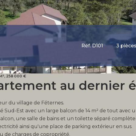
Réf. D101
3 pièce
M², 258 000 €
rtement au dernier 
ur du village de Féternes.
osé Sud-Est avec un large balcon de 14 m² de tout avec u
lcon, une salle de bains et un toilette séparé complèten
ricité ainsi qu'une place de parking extérieur en sus.
peu de charges de copropriété.