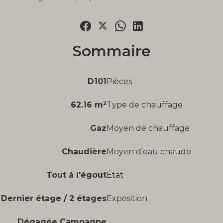
Sommaire
D101
Pièces
62.16 m²
Type de chauffage
Gaz
Moyen de chauffage
Chaudière
Moyen d'eau chaude
Tout à l'égout
État
Dernier étage / 2 étages
Exposition
Dégagée Campagne