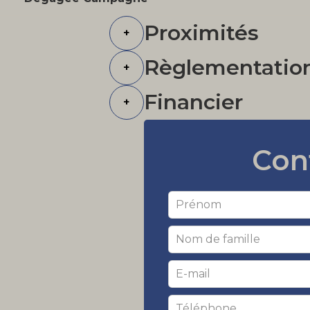
Proximités
+
Règlementatio
+
Financier
+
Con